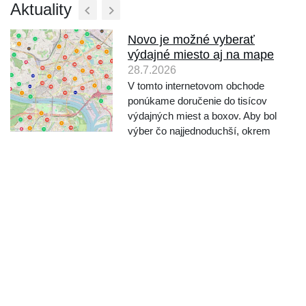
Aktuality
Novo je možné vyberať
výdajné miesto aj na mape
28.7.2026
V tomto internetovom obchode
ponúkame doručenie do tisícov
výdajných miest a boxov. Aby bol
výber čo najjednoduchší, okrem
výberu vyhľadávaním podľa mesta a
ulice, ponúkame novo aj výber
miesta priamo na mape. Pri
objednávaní po výbere dopravcu
kliknite ...