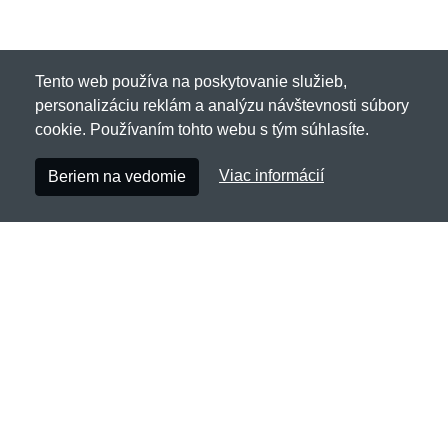
Tento web používa na poskytovanie služieb,
personalizáciu reklám a analýzu návštevnosti súbory
cookie. Používaním tohto webu s tým súhlasíte.
Viac informácií
Beriem na vedomie
Papershooters.sk
Netnakup s.r.o., Tyršova 271, 43801 Žatec, Česká
republika
✉
info@netnakup.sk
☎
+421 222 205 186
(Po-Pi 8:00-16:30)
Kontaktný formulár
Naša predajňa
|
Náš výdajný box