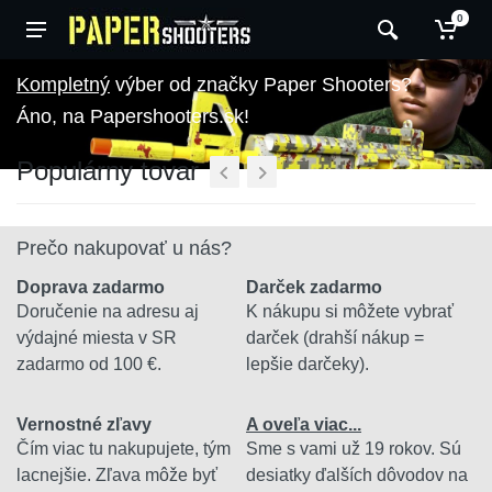
0
výber od značky Paper Shooters?
Áno, na Papershooters.sk!
Populárny tovar
Prečo nakupovať u nás?
Doprava zadarmo
Darček zadarmo
Doručenie na adresu aj
K nákupu si môžete vybrať
výdajné miesta v SR
darček (drahší nákup =
zadarmo od 100 €.
lepšie darčeky).
Vernostné zľavy
A oveľa viac...
Čím viac tu nakupujete, tým
Sme s vami už 19 rokov. Sú
lacnejšie. Zľava môže byť
desiatky ďalších dôvodov na