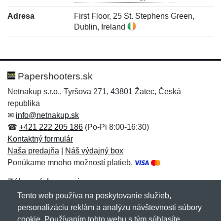
Adresa
First Floor, 25 St. Stephens Green,
Dublin, Ireland
Nová recenzia
Nová otázka
Hodnotenie:
Meno:
*
*
Papershooters.sk
Netnakup s.r.o., Tyršova 271, 43801 Žatec, Česká
republika
Meno:
E-mail:
*
*
✉
info@netnakup.sk
☎
+421 222 205 186
(Po-Pi 8:00-16:30)
Kontaktný formulár
Naša predajňa
|
Náš výdajný box
E-mail:
*
Ponúkame mnoho možností platieb.
Správa
*
Zákaznícky servis
Tento web používa na poskytovanie služieb,
Novinky emailom
personalizáciu reklám a analýzu návštevnosti súbory
Správa
*
cookie. Používaním tohto webu s tým súhlasíte.