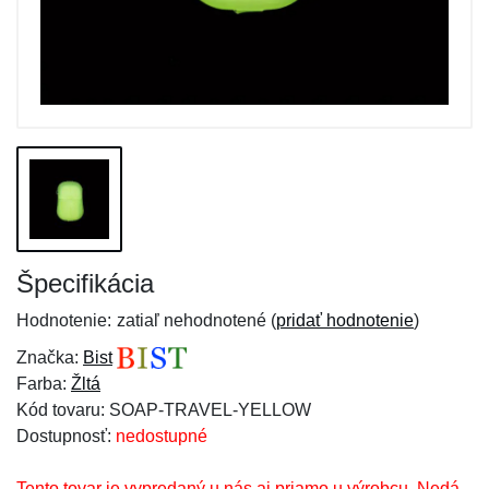
Špecifikácia
Hodnotenie:
zatiaľ nehodnotené (
pridať hodnotenie
)
Značka:
Bist
Farba:
Žltá
Kód tovaru: SOAP-TRAVEL-YELLOW
Dostupnosť:
nedostupné
Tento tovar je vypredaný u nás aj priamo u výrobcu. Nedá