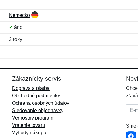
Nemecko
✔
áno
2 roky
Meno:
E-mail:
*
*
E-mail:
*
Zákaznícky servis
Nov
Doprava a platba
Chcet
Obchodné podmienky
zľavá
Ochrana osobných údajov
E-mai
Sledovanie objednávky
Vernostný program
Vrátenie tovaru
Sme a
Výhody nákupu