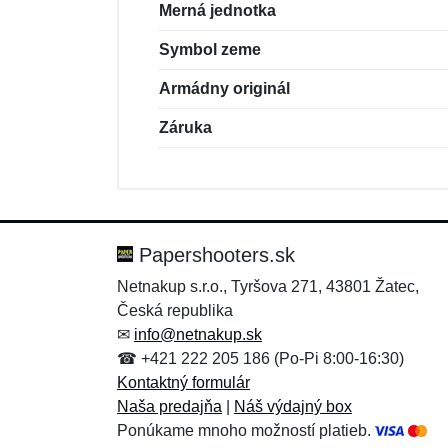
Merná jednotka
Symbol zeme
Armádny originál
Záruka
Nová recenzia
Nová otázka
Hodnotenie:
Meno:
*
*
Papershooters.sk
Netnakup s.r.o., Tyršova 271, 43801 Žatec,
Česká republika
Správa
Správa
*
*
✉
info@netnakup.sk
☎ +421 222 205 186 (Po-Pi 8:00-16:30)
Kontaktný formulár
Naša predajňa
|
Náš výdajný box
Ponúkame mnoho možností platieb.