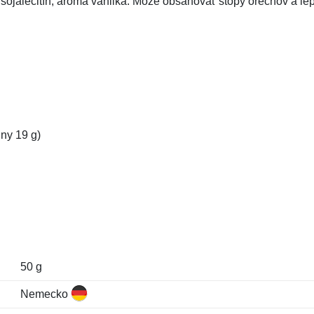
 sojalecitín, aróma vanilka. Môže obsahovať stopy orechov a le
iny 19 g)
50 g
Nemecko