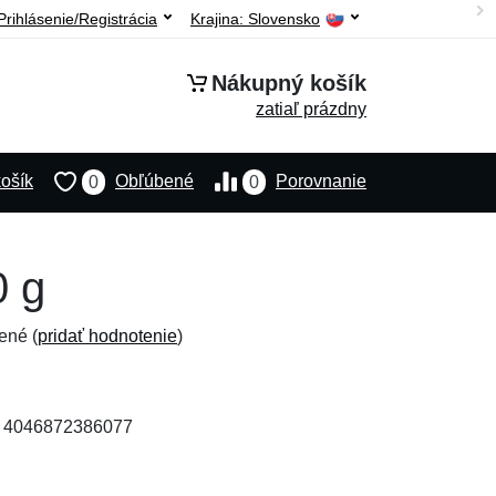
Prihlásenie/Registrácia
Krajina:
Slovensko
Nákupný košík
zatiaľ prázdny
ošík
Obľúbené
Porovnanie
0
0
0 g
ené (
pridať hodnotenie
)
: 4046872386077