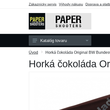
Zákaznícky servis
Výhody nákupu
Doprava a plat
Katalóg tovaru
Zbrane
Úvod
Horká čokoláda Original BW Bundes
Doplnky
Horká čokoláda O
Darčekové poukazy
Výpredaj