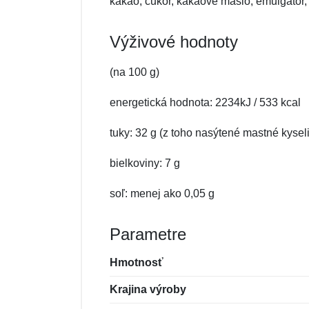
kakao, cukor, kakaové maslo, emulgátor,
Výživové hodnoty
(na 100 g)
energetická hodnota: 2234kJ / 533 kcal
tuky: 32 g (z toho nasýtené mastné kysel
bielkoviny: 7 g
soľ: menej ako 0,05 g
Parametre
Hmotnosť
Krajina výroby