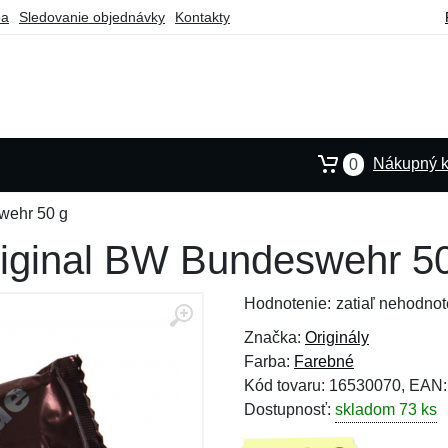
ba
Sledovanie objednávky
Kontakty
Nákupný k
0
wehr 50 g
riginal BW Bundeswehr 5
Hodnotenie:
zatiaľ nehodnot
Značka:
Originály
Farba:
Farebné
Kód tovaru: 16530070, EAN
Dostupnosť:
skladom 73 ks