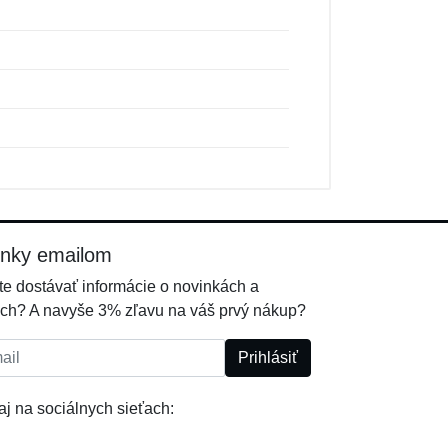
inky emailom
e dostávať informácie o novinkách a
ch? A navyše 3% zľavu na váš prvý nákup?
l:
Prihlásiť
j na sociálnych sieťach: