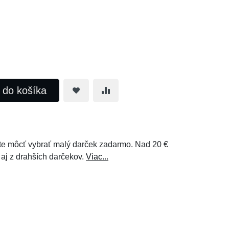
ť do košíka
e môcť vybrať malý darček zadarmo. Nad 20 €
 aj z drahších darčekov.
Viac...