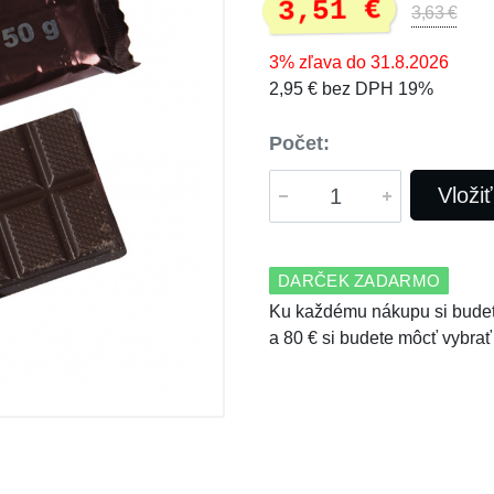
3,51 €
3,63 €
3% zľava do 31.8.2026
2,95 € bez DPH 19%
Počet:
Vloži
DARČEK ZADARMO
Ku každému nákupu si budet
a 80 € si budete môcť vybrať