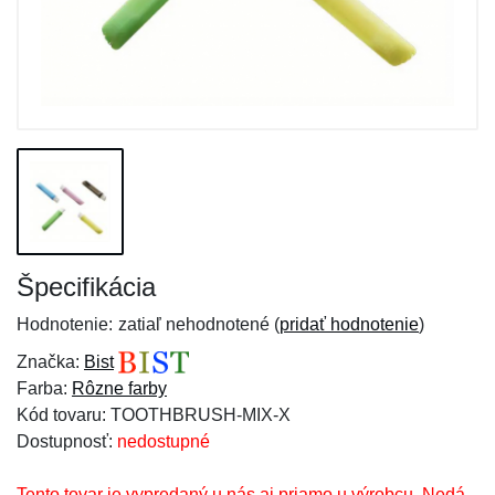
Špecifikácia
Hodnotenie:
zatiaľ nehodnotené (
pridať hodnotenie
)
Značka:
Bist
Farba:
Rôzne farby
Kód tovaru: TOOTHBRUSH-MIX-X
Dostupnosť:
nedostupné
Tento tovar je vypredaný u nás aj priamo u výrobcu. Nedá