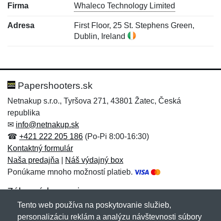
Firma
Whaleco Technology Limited
Adresa
First Floor, 25 St. Stephens Green,
Dublin, Ireland
Nová recenzia
Nová otázka
Hodnotenie:
Meno:
*
*
Papershooters.sk
Netnakup s.r.o., Tyršova 271, 43801 Žatec, Česká
republika
Meno:
E-mail:
*
*
✉
info@netnakup.sk
☎
+421 222 205 186
(Po-Pi 8:00-16:30)
Kontaktný formulár
Naša predajňa
|
Náš výdajný box
E-mail:
*
Ponúkame mnoho možností platieb.
Správa
*
Zákaznícky servis
Tento web používa na poskytovanie služieb,
Novinky emailom
personalizáciu reklám a analýzu návštevnosti súbory
Správa
*