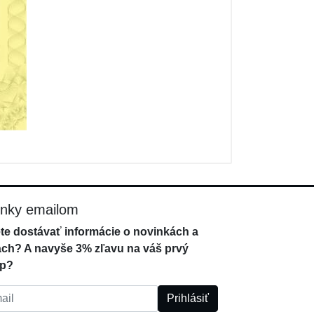
inky emailom
te dostávať informácie o novinkách a
ách? A navyše 3% zľavu na váš prvý
p?
l:
Prihlásiť