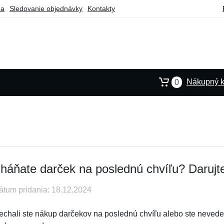
ba
Sledovanie objednávky
Kontakty
Nákupný k
0
háňate darček na poslednú chvíľu? Daruj
átum pridania: 18.12.2024
echali ste nákup darčekov na poslednú chvíľu alebo ste nevedel