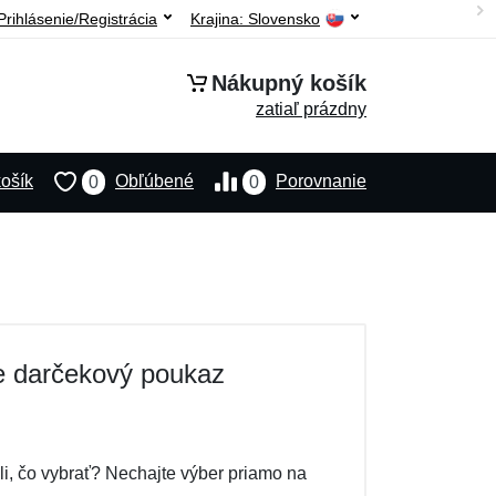
Prihlásenie/Registrácia
Krajina:
Slovensko
Nákupný košík
zatiaľ prázdny
ošík
Obľúbené
Porovnanie
0
0
te darčekový poukaz
i, čo vybrať? Nechajte výber priamo na