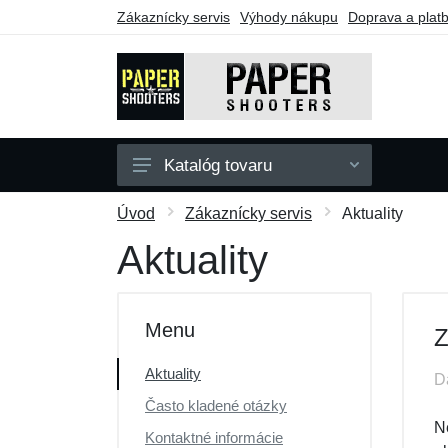
Zákaznícky servis
Výhody nákupu
Doprava a plat
Katalóg tovaru
Zbrane
Úvod
Zákaznícky servis
Aktuality
Doplnky
Aktuality
Darčekové poukazy
Výpredaj
Menu
Z
Aktuality
D
Často kladené otázky
N
Kontaktné informácie