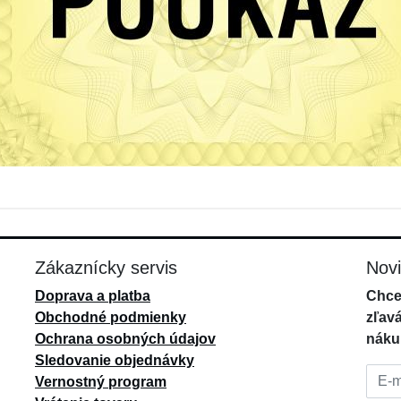
Zákaznícky servis
Nov
Doprava a platba
Chce
Obchodné podmienky
zľav
Ochrana osobných údajov
náku
Sledovanie objednávky
E-mai
Vernostný program