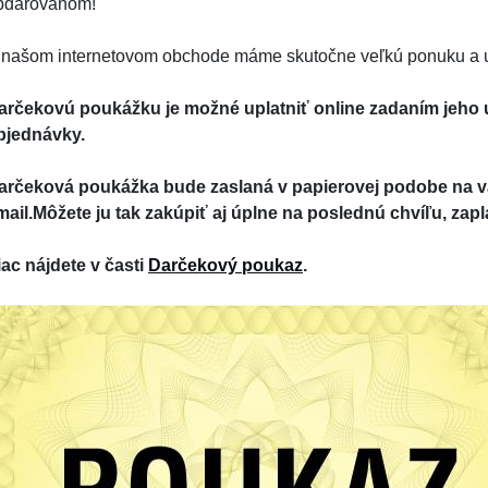
bdarovanom!
 našom internetovom obchode máme skutočne veľkú ponuku a urči
arčekovú poukážku je možné uplatniť online zadaním jeho 
bjednávky.
arčeková poukážka bude zaslaná v papierovej podobe na v
mail.Môžete ju tak zakúpiť aj úplne na poslednú chvíľu, zapla
iac nájdete v časti
Darčekový poukaz
.