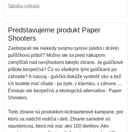
Tabuľka veľkostí
Predstavujeme produkt Paper
Shooters
Zaobstarali ste niekedy svojmu synovi (alebo i dcére)
guľôčkovú pištoľ? Možno ste sa pred nákupom
zamýšľali nad nevýhodami takejto zbrane. Je guličkové
pištole bezpečná? Čo so všetkými tými guličkami po
záhrade? A naozaj - gulička dokáže vystreliť oko a tiež
ich budete mať všade - po byte, v trávniku, v záhone ....
Existuje ale bezpečná a ekologická alternatíva - Paper
Shooters.
Tieto zbrane sú produktom kickstarterové kampane, pre
ktorú sa nadchli rodičia i deti. Zbrane samotné sú
stavebnicou, ktorá má viac ako 100 dielikov. Ako