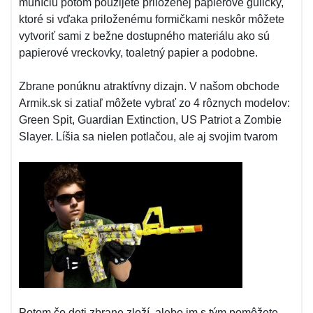
muníciu potom použijete priloženej papierové guličky,
ktoré si vďaka priloženému formičkami neskôr môžete
vytvoriť sami z bežne dostupného materiálu ako sú
papierové vreckovky, toaletný papier a podobne.
Zbrane ponúknu atraktívny dizajn. V našom obchode
Armik.sk si zatiaľ môžete vybrať zo 4 rôznych modelov:
Green Spit, Guardian Extinction, US Patriot a Zombie
Slayer. Líšia sa nielen potlačou, ale aj svojim tvarom
Potom čo deti zbrane zloží, alebo im s tým pomôžete,