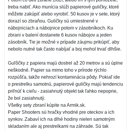
treba nabiť. Ako munícia slúži papierové guličky, ktoré
môžete zakúpiť alebo vyrobiť. 50 kusov je v sete, ktorý
dorazí so zbraňou. Guličky sú umiestnené v
nábojniciach a nábojnice potom v zásobníkoch. Ku
zbrani v balení dostanete 6 kusov nábojov a jeden
zásobník. Tie je možné v prípade záujmu prikúpiť, aby
nebolo nutné tak často nabíjať a boj mohol trvať dlhšie.
Guľôčky z papiera majú dostrel až 20 metrov a sú úplne
neškodné. Papier sa mimo toho v prírode rýchlo
rozpúšťa, takže nehrozí kontaminácia pôdy. Pokiaľ ide
o prestrelku samotnú, papierové guličky majú tendenciu
priľnúť k cieľu - zasiahnutý objekt tak ľahko nepoprie,
že bol zasiahnutý.
Všetky sety zbraní kúpite na Armik.sk.
Paper Shooters sú hračky vhodné pre oteckov a ich
synkov. Zabaví ich na dlhé hodiny nielen samotným
skladaním ale aj prestrelkami na záhrade. Sú tak