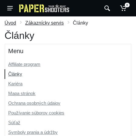
0
Úvod
Zákaznícky servis
Články
Články
Menu
Affiliate program
Články
Kariéra
Mapa stránok
Ochrana osobných údajov
Používanie súborov cookies
Súťaž
Symboly prania a údržby