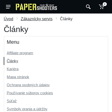
0
Úvod
Zákaznícky servis
Články
Články
Menu
Affiliate program
Články
Kariéra
Mapa stránok
Ochrana osobných údajov
Používanie súborov cookies
Súťaž
Symboly prania a údržby