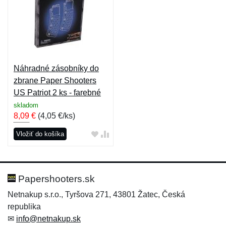
Náhradné zásobníky do
zbrane Paper Shooters
US Patriot 2 ks - farebné
skladom
8,09
€
(
4,05 €/ks
)
Vložiť do košíka
Papershooters.sk
Netnakup s.r.o., Tyršova 271, 43801 Žatec, Česká
republika
✉
info@netnakup.sk