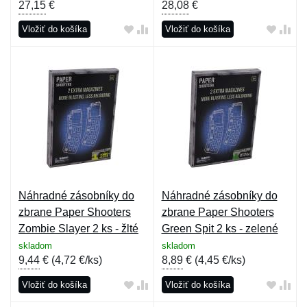
27,15
€
28,08
€
Vložiť do košíka
Vložiť do košíka
Náhradné zásobníky do
Náhradné zásobníky do
zbrane Paper Shooters
zbrane Paper Shooters
Zombie Slayer 2 ks - žlté
Green Spit 2 ks - zelené
skladom
skladom
9,44
€ (
4,72 €/ks
)
8,89
€ (
4,45 €/ks
)
Vložiť do košíka
Vložiť do košíka