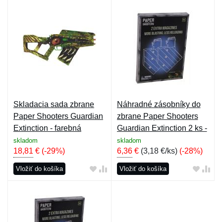
Skladacia sada zbrane
Náhradné zásobníky do
Paper Shooters Guardian
zbrane Paper Shooters
Extinction - farebná
Guardian Extinction 2 ks -
farebné
skladom
skladom
18,81
€
(-29%)
6,36
€
(
3,18 €/ks
)
(-28%)
Vložiť do košíka
Vložiť do košíka