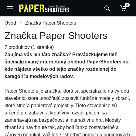
0
Úvod
Značka Paper Shooters
Značka Paper Shooters
7 produktov (1 stránka)
Zaujíma vás len táto značka? Prevádzkujeme tiež
špecializovaný internetový obchod
PaperShooters.sk
,
kde nájdete všetko od tejto značky rozdelenej do
kategórií a modelových radov.
Paper Shooters je značka, ktorá sa špecializuje na výrobu
stavebníc, ktoré umožňujú zostaviť funkčné modely zbraní,
ktoré strieľa papierové projektily. Tieto stavebnice sú
určené pre zábavu a kreatívny rozvoj, pričom sa
zameriavajú na bezpečnosť a interaktívnu hru. Modely
zbraní sú navrhnuté tak, aby boli ľahko zostaviteľné a
zároveň ponúkali zážitok z "streľby" pomocou papierových